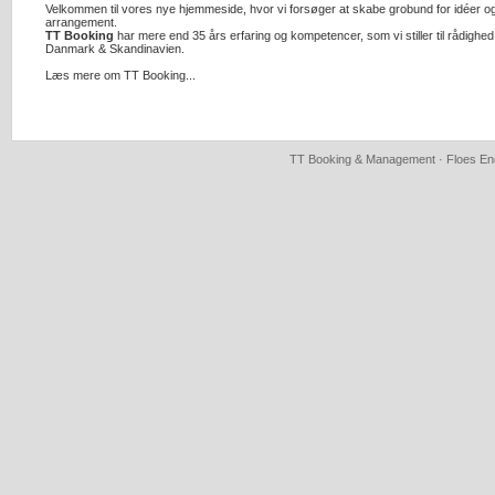
Velkommen til vores nye hjemmeside, hvor vi forsøger at skabe grobund for idéer og n
arrangement.
TT Booking
har mere end 35 års erfaring og kompetencer, som vi stiller til rådighed
Danmark & Skandinavien.
Læs mere om TT Booking...
TT Booking & Management · Floes Eng