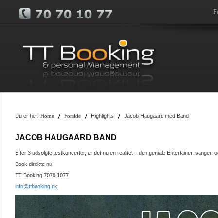
F
Du er her:
Highlights
Jacob Haugaard med Band
Home
Forside
JACOB HAUGAARD BAND
Efter 3 udsolgte testkoncerter, er det nu en realitet – den geniale Entertainer, sanger, o
Book direkte nu!
TT Booking 7070 1077
info@ttbooking.dk