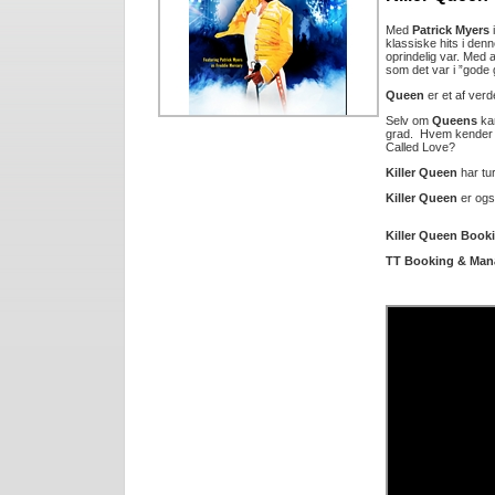
Med
Patrick Myers
i
klassiske hits i den
oprindelig var. Med 
som det var i ”gode 
Queen
er et af ver
Selv om
Queens
kar
grad. Hvem kender i
Called Love?
Killer Queen
har tur
Killer Queen
er også
Killer Queen Book
TT Booking & Man