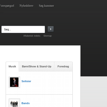
Forespørgsel
Nyhedsbrev
Søg kunstner
Alfabetisk indeks
Sitemap
Musik
Børn/Show & Stand-Up
Foredrag
Solister
Bands