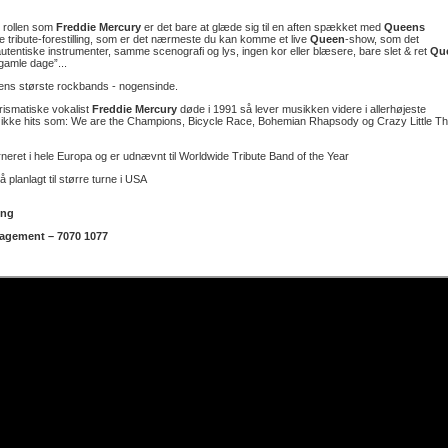
 rollen som
Freddie Mercury
er det bare at glæde sig til en aften spækket med
Queens
ne tribute-forestilling, som er det nærmeste du kan komme et live
Queen
-show, som det
autentiske instrumenter, samme scenografi og lys, ingen kor eller blæsere, bare slet & ret
Qu
gamle dage”...
dens største rockbands - nogensinde.
ismatiske vokalist
Freddie Mercury
døde i 1991 så lever musikken videre i allerhøjeste
kke hits som: We are the Champions, Bicycle Race, Bohemian Rhapsody og Crazy Little Th
neret i hele Europa og er udnævnt til Worldwide Tribute Band of the Year
 planlagt til større turne i USA
ing
agement – 7070 1077