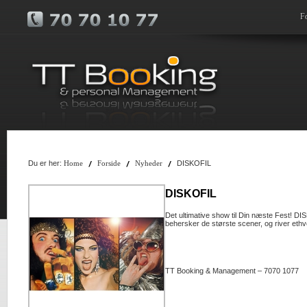
F
Du er her:
DISKOFIL
Home
Forside
Nyheder
DISKOFIL
Det ultimative show til Din næste Fest! 
behersker de største scener, og river ethv
TT Booking & Management – 7070 1077