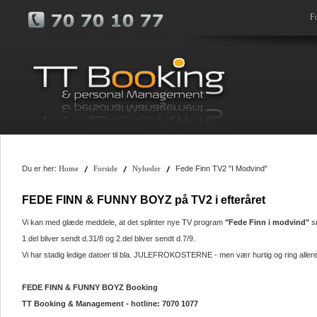
F
Du er her:
Fede Finn TV2 "I Modvind"
Home
Forside
Nyheder
FEDE FINN & FUNNY BOYZ på TV2 i efteråret
Vi kan med glæde meddele, at det splinter nye TV program
"Fede Finn i modvind"
sn
1.del bliver sendt d.31/8 og 2.del bliver sendt d.7/9.
Vi har stadig ledige datoer til bla. JULEFROKOSTERNE - men vær hurtig og ring aller
FEDE FINN & FUNNY BOYZ Booking
TT Booking & Management - hotline: 7070 1077