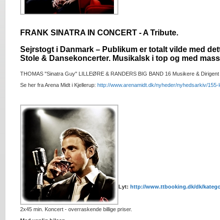
FRANK SINATRA IN CONCERT - A Tribute.
Sejrstogt i Danmark – Publikum er totalt vilde med dett
Stole & Dansekoncerter. Musikalsk i top og med mass
THOMAS "Sinatra Guy" LILLEØRE & RANDERS BIG BAND 16 Musikere & Dirigen
Se her fra Arena Midt i Kjellerup:
http://www.arenamidt.dk/nyheder/nyhedsarkiv/155-lo
Lyt:
http://www.ttbooking.dk/dk/kateg
2x45 min. Koncert - overraskende billige priser.