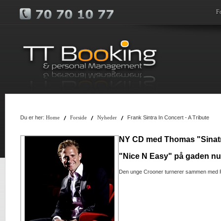
F
Du er her:
Frank Sintra In Concert - A Tribute
Home
Forside
Nyheder
NY CD med Thomas "Sinatr
"Nice N Easy" på gaden nu
Den unge Crooner turnerer sammen med 