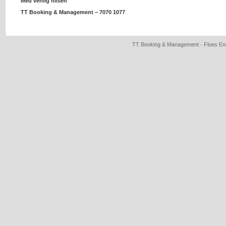
Med venlig hilsen
TT Booking & Management – 7070 1077
TT Booking & Management · Floes Eng