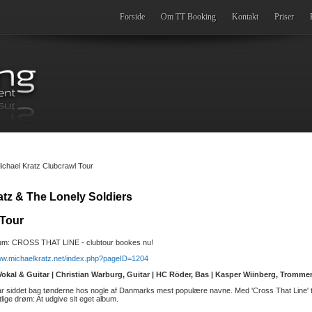
Forside
Om TT Booking
Kontakt
Priser
chael Kratz Clubcrawl Tour
atz & The Lonely Soldiers
 Tour
bum: CROSS THAT LINE - clubtour bookes nu!
www.michaelkratz.net/index.php?pageID=1204
Vokal & Guitar | Christian Warburg, Guitar | HC Röder, Bas | Kasper Wiinberg, Tromme
r siddet bag tønderne hos nogle af Danmarks mest populære navne. Med 'Cross That Line' ta
tlige drøm: At udgive sit eget album.