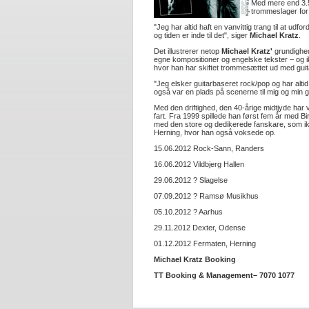
Med mere end 3.5
trommeslager for
"Jeg har altid haft en vanvittig trang til at ud
og tiden er inde til det", siger
Michael Kratz
.
Det illustrerer netop
Michael Kratz'
grundighed 
egne kompositioner og engelske tekster – og 
hvor han har skiftet trommesættet ud med guit
"Jeg elsker guitarbaseret rock/pop og har altid 
også var en plads på scenerne til mig og min gu
Med den driftighed, den 40-årige midtjyde har 
fart. Fra 1999 spillede han først fem år med 
med den store og dedikerede fanskare, som ikke
Herning, hvor han også voksede op.
15.06.2012 Rock-Sann, Randers
16.06.2012 Vildbjerg Hallen
29.06.2012 ? Slagelse
07.09.2012 ? Ramsø Musikhus
05.10.2012 ? Aarhus
29.11.2012 Dexter, Odense
01.12.2012 Fermaten, Herning
Michael Kratz Booking
TT Booking & Management– 7070 1077