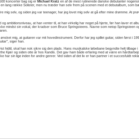
00 koncerter bag sig er
Michael Kratz
en af de mest rutinerede danske debutanter nogensin
 en lang række Solister, men nu træder han selv frem på scenen med et debutalbum, som bær
fordre mig selv, og siden jeg var teenager, har jeg lovet mig selv at gå efter mine drømme. At 
og ambitionsniveau, at han venter til, at han virkelig har noget på hjerte, før han laver et 
ikke mindst sin vokal, der kradser som Bruce Springsteens. Navne som netop Springsteen og
aren.
ønsket mig, at guitaren var mit hovedinstrument. Derfor har jeg spillet guitar, siden først i 199
itar", siger han.
vist hidtil, skal han nok sikre sig den plads. Hans musikalske løbebane begyndte helt tilbage
Birthe Kjær og siden otte år hos Kandis. Det gav ham både erfaring med at være en hårdtarb
 har sin lige inden for andre genrer. Ved siden af det liv er han partner i et succesfuldt rek