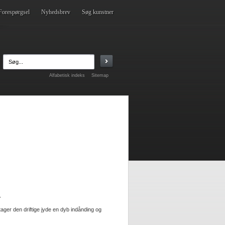
Forespørgsel
Nyhedsbrev
Søg kunstner
Alfabetisk indeks
Sitemap
r
ger den driftige jyde en dyb indånding og