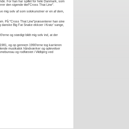
de. For han har spillet for hele Danmark, som
er den sigende titel"Cross That Line".
prøve mig selv af som solokunstner er en af dem,
album. På "Cross That Line"præsenterer han sine
 danske Big Fat Snake ekkoer i Kratz' sange,
0'erne og stædigt bildt mig selv ind, at der
 i 1981, og op gennem 1990'erne tog karrieren
ejdende musikalsk håndværker og oplevelser
lamebureau og rodfæstet i Vildbjerg ved