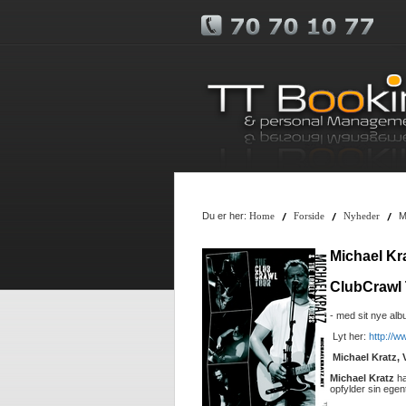
Du er her:
Mi
Home
Forside
Nyheder
Michael Kr
ClubCrawl
- med sit nye al
Lyt her:
http://
Michael Kratz, 
Michael Kratz
ha
opfylder sin egen