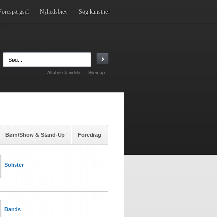
Forespørgsel
Nyhedsbrev
Søg kunstner
Alfabetisk indeks
Sitemap
Børn/Show & Stand-Up
Foredrag
Solister
Bands