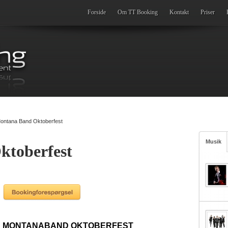
Forside
Om TT Booking
Kontakt
Priser
ontana Band Oktoberfest
Musik
toberfest
MONTANABAND OKTOBERFEST