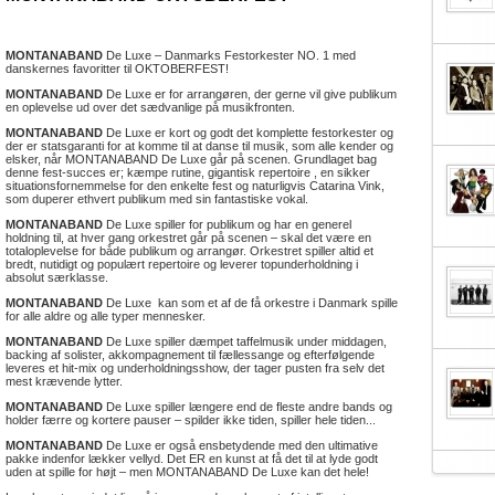
MONTANABAND
De Luxe – Danmarks Festorkester NO. 1 med
danskernes favoritter til OKTOBERFEST!
MONTANABAND
De Luxe er for arrangøren, der gerne vil give publikum
en oplevelse ud over det sædvanlige på musikfronten.
MONTANABAND
De Luxe er kort og godt det komplette festorkester og
der er statsgaranti for at komme til at danse til musik, som alle kender og
elsker, når MONTANABAND De Luxe går på scenen. Grundlaget bag
denne fest-succes er; kæmpe rutine, gigantisk repertoire , en sikker
situationsfornemmelse for den enkelte fest og naturligvis Catarina Vink,
som duperer ethvert publikum med sin fantastiske vokal.
MONTANABAND
De Luxe spiller for publikum og har en generel
holdning til, at hver gang orkestret går på scenen – skal det være en
totaloplevelse for både publikum og arrangør. Orkestret spiller altid et
bredt, nutidigt og populært repertoire og leverer topunderholdning i
absolut særklasse.
MONTANABAND
De Luxe kan som et af de få orkestre i Danmark spille
for alle aldre og alle typer mennesker.
MONTANABAND
De Luxe spiller dæmpet taffelmusik under middagen,
backing af solister, akkompagnement til fællessange og efterfølgende
leveres et hit-mix og underholdningsshow, der tager pusten fra selv det
mest krævende lytter.
MONTANABAND
De Luxe spiller længere end de fleste andre bands og
holder færre og kortere pauser – spilder ikke tiden, spiller hele tiden...
MONTANABAND
De Luxe er også ensbetydende med den ultimative
pakke indenfor lækker vellyd. Det ER en kunst at få det til at lyde godt
uden at spille for højt – men MONTANABAND De Luxe kan det hele!