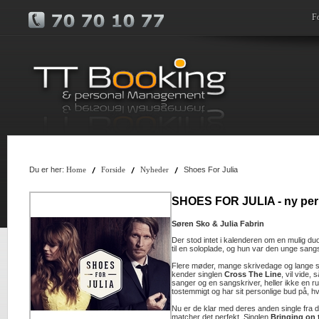
F
Du er her:
Shoes For Julia
Home
Forside
Nyheder
SHOES FOR JULIA - ny per
Søren Sko & Julia Fabrin
Der stod intet i kalenderen om en mulig du
til en soloplade, og hun var den unge san
Flere møder, mange skrivedage og lange s
kender singlen
Cross The Line
, vil vide
sanger og en sangskriver, heller ikke en ru
tostemmigt og har sit personlige bud på, h
Nu er de klar med deres anden single fra
matcher det perfekt. Singlen
Bringing on 