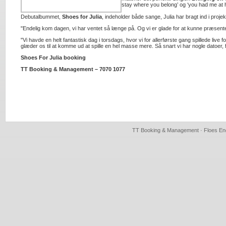
stay where you belong’ og ‘you had me at h
Debutalbummet,
Shoes for Julia
, indeholder både sange, Julia har bragt ind i proj
"Endelig kom dagen, vi har ventet så længe på. Og vi er glade for at kunne præse
"Vi havde en helt fantastisk dag i torsdags, hvor vi for allerførste gang spillede l
glæder os til at komme ud at spille en hel masse mere. Så snart vi har nogle datoer,
Shoes For Julia booking
TT Booking & Management – 7070 1077
TT Booking & Management · Floes Eng