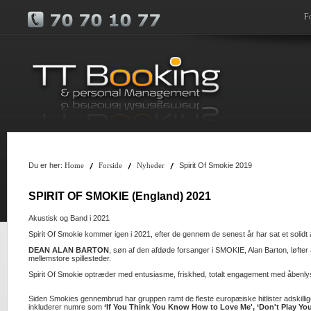
F
Du er her:
Spirit Of Smokie 2019
Home
Forside
Nyheder
SPIRIT OF SMOKIE (England) 2021
Akustisk og Band i 2021
Spirit Of Smokie kommer igen i 2021, efter de gennem de senest år har sat et solid
DEAN ALAN BARTON
, søn af den afdøde forsanger i SMOKIE, Alan Barton, løfter 
mellemstore spillesteder.
Spirit Of Smokie optræder med entusiasme, friskhed, totalt engagement med åbenly
Siden Smokies gennembrud har gruppen ramt de fleste europæiske hitlister adskill
inkluderer numre som
‘If You Think You Know How to Love Me', ‘Don't Play Your R