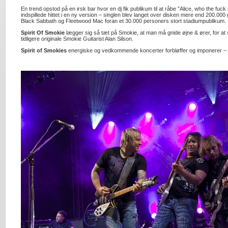
En trend opstod på en irsk bar hvor en dj fik publikum til at råbe ”Alice, who the fuc
indspillede hittet i en ny version – singlen blev langet over disken mere end 200
Black Sabbath og Fleetwood Mac foran et 30.000 personers stort stadiumpublikum.
Spirit Of Smokie
lægger sig så tæt på Smokie, at man må gnide øjne & ører, for at s
tidligere originale Smokie Guitarist Alan Silson.
Spirit of Smokies
energiske og vedkommende koncerter forbløffer og imponerer –