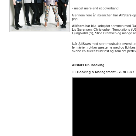
- meget mere end et coverband
Gennem flere år i branchen har
AllStars
opa
pop.
AllStars
har bl.a. arbejdet sammen med R
Lis Sørensen, Christopher, Temptations (U
Ljungblahd (S), Stine Bramsen og mange a
Når
AllStars
med stort musikalsk overskud 
fem årtier, rokker gæsterne med og flokke
skabe en succesfuld fest og som det perfe
Allstars DK Booking
TT Booking & Management - 7070 1077