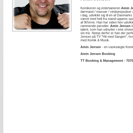
Komikeren og entertaineren
Amin J
dørmand / massør / vinduespudser / 
i dag, udviklet sig til en af Danmark
været med helt fra stand-uppens sp
af 90′erne. Han har siden hen udvikl
rammende parodier.
Amin Jensen
b
talent, som han udnytter i sine sh
sin trio. Netop derfor er han der pe
Jensen på TV "Hit med Sangen", hvor
med Komik & Musik.
Amin Jensen
- en vaskeægte Komi
Amin Jensen Booking
TT Booking & Management - 7070