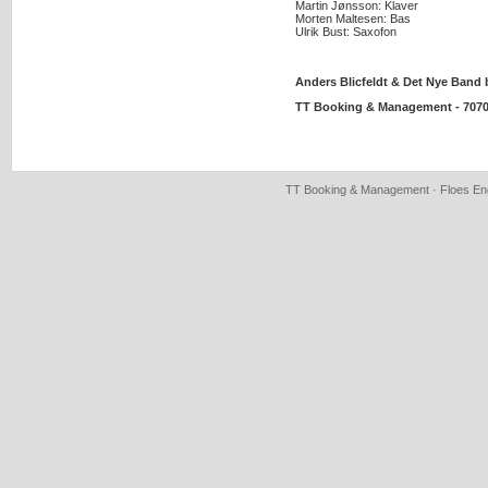
Martin Jønsson: Klaver
Morten Maltesen: Bas
Ulrik Bust: Saxofon
Anders Blicfeldt & Det Nye Band
TT Booking & Management - 7070
TT Booking & Management · Floes Eng