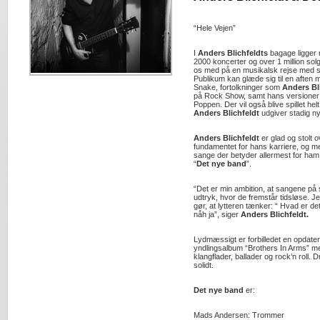
“Hele Vejen”
I
Anders Blichfeldts
bagage ligger
2000 koncerter og over 1 million sol
os med på en musikalsk rejse med s
Publikum kan glæde sig til en aften 
Snake, fortolkninger som
Anders Bl
på Rock Show, samt hans versioner 
Poppen. Der vil også blive spillet he
Anders Blichfeldt
udgiver stadig n
Anders Blichfeldt
er glad og stolt 
fundamentet for hans karriere, og me
sange der betyder allermest for ha
“
Det nye band
”.
“Det er min ambition, at sangene på se
udtryk, hvor de fremstår tidsløse. J
gør, at lytteren tænker: “ Hvad er det 
nåh ja”, siger
Anders Blichfeldt.
Lydmæssigt er forbilledet en opdate
yndlingsalbum “Brothers In Arms” med
klangflader, ballader og rock’n roll
solidt.
Det nye band
er:
Mads Andersen: Trommer