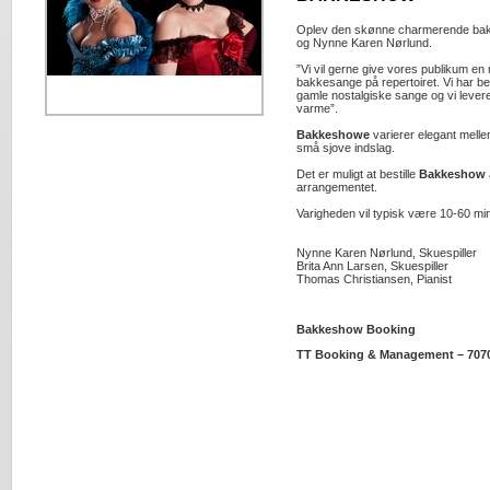
Oplev den skønne charmerende bak
og Nynne Karen Nørlund.
”Vi vil gerne give vores publikum e
bakkesange på repertoiret. Vi har be
gamle nostalgiske sange og vi leve
varme”.
Bakkeshowe
varierer elegant melle
små sjove indslag.
Det er muligt at bestille
Bakkeshow
arrangementet.
Varigheden vil typisk være 10-60 min
Nynne Karen Nørlund, Skuespiller
Brita Ann Larsen, Skuespiller
Thomas Christiansen, Pianist
Bakkeshow Booking
TT Booking & Management – 707