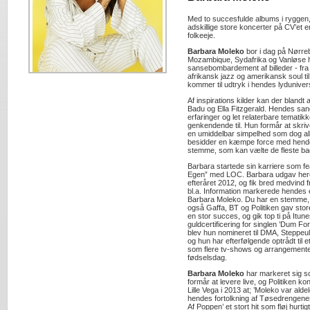
Med to succesfulde albums i ryggen,
adskillige store koncerter på CV’et 
folkeeje.
Barbara Moleko
bor i dag på Nørre
Mozambique, Sydafrika og Vanløse 
sansebombardement af billeder - fra 
afrikansk jazz og amerikansk soul ti
kommer til udtryk i hendes lyduniver
Af inspirations kilder kan der blan
Badu og Ella Fitzgerald. Hendes sa
erfaringer og let relaterbare tematik
genkendende til. Hun formår at skri
en umiddelbar simpelhed som dog al
besidder en kæmpe force med hend
stemme, som kan vælte de fleste ba
Barbara startede sin karriere som fe
Egen” med LOC. Barbara udgav heref
efteråret 2012, og fik bred medvind
bl.a. Information markerede hendes 
Barbara Moleko. Du har en stemme, d
også Gaffa, BT og Politiken gav sto
en stor succes, og gik top ti på Itu
guldcertificering for singlen ’Dum F
blev hun nomineret til DMA, Steppeu
og hun har efterfølgende optrådt til 
som flere tv-shows og arrangement
fødselsdag.
Barbara Moleko
har markeret sig s
formår at levere live, og Politiken k
Lille Vega i 2013 at; ’Moleko var aldel
hendes fortolkning af Tøsedrengenes
Af Poppen’ et stort hit som fløj hurtigt