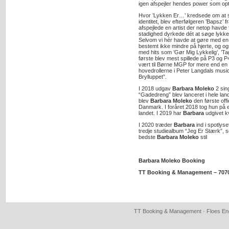
igen afspejler hendes power som opt
Hvor ’Lykken Er…’ kredsede om at 
identitet, blev efterfølgeren ’Bapsz’ 
afspejlede en artist der netop havde f
stadighed dyrkede dét at søge lykken 
Selvom vi hér havde at gøre med en
bestemt ikke mindre på hjerte, og o
med hits som ’Gør Mig Lykkelig’, ’Ta
første blev mest spillede på P3 og P
vært til Børne MGP for mere end en m
hovedrollerne i Peter Langdals music
Brylluppet”.
I 2018 udgav
Barbara Moleko
2 sing
“Gadedreng” blev lanceret i hele la
blev
Barbara Moleko
den første off
Danmark. I foråret 2018 tog hun på en
landet. I 2019 har
Barbara
udgivet k
I 2020 træder
Barbara
ind i spotlyse
tredje studiealbum “Jeg Er Stærk”,
bedste
Barbara Moleko
stil
Barbara Moleko Booking
TT Booking & Management – 707
TT Booking & Management · Floes Eng