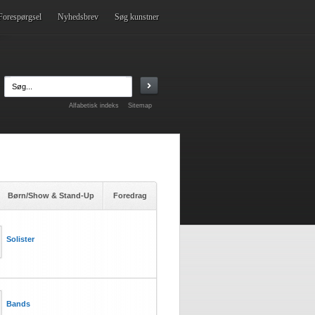
Forespørgsel
Nyhedsbrev
Søg kunstner
Alfabetisk indeks
Sitemap
Børn/Show & Stand-Up
Foredrag
Solister
Bands