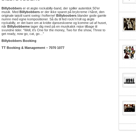
Billybobbers
er et ægte rockabilly-band, der spiller autentisk 50’er
musik. Med
Billybobbers
er der ikke sparet på brylcreme i håret, den
originale tøjstil samt swing i hofterne!
Billyboobers
blander gode gamle
numre med egne kompositioner. Så du til fed rock’n’roll og ægte
rockabilly, er det bare om at kridte danseskoene og komme ud af huset,
når
Billybobberne
tager dig med på en musikalsk rejse tilbage til
svundne tider. “Well, it’s One for the money, Two for the show, Three to
get ready, now go, cat, go…”
Billybobbers Booking
TT Booking & Management – 7070 1077