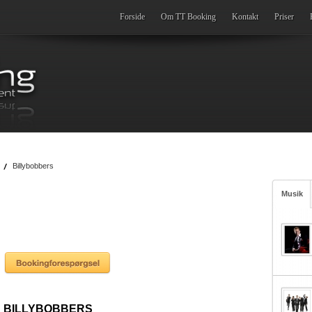
Forside
Om TT Booking
Kontakt
Priser
Billybobbers
Musik
BILLYBOBBERS