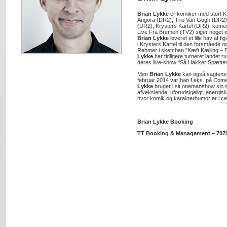
Brian Lykke
er komiker med stort K.
Angora (DR2), Trio Van Gogh (DR2),
(DR2), Krysters Kartel (DR2), kome
Live Fra Bremen (TV2) siger noget o
Brian Lykke
leveret et lille hav af f
i Krysters Kartel til den forsmåede
Rehmer i sketchen "Kæft Kælling – D
Lykke
har tidligere turneret landet 
deres live-show "Så Hakker Spætten
Men
Brian Lykke
kan også sagtens 
februar 2014 var han f.eks. på Comed
Lykke
bruger i sit onemanshow sin s
afvekslende, uforudsigeligt, energi
hvor komik og karakterhumor er i c
Brian Lykke Booking
TT Booking & Management – 707