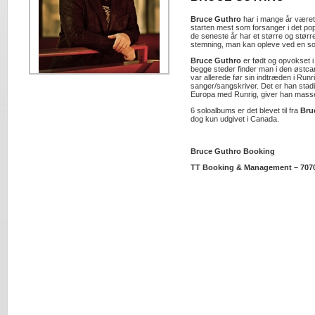
Bruce Guthro
har i mange år været
starten mest som forsanger i det p
de seneste år har et større og større
stemning, man kan opleve ved en so
Bruce Guthro
er født og opvokset i
begge steder finder man i den østca
var allerede før sin indtræden i Run
sanger/sangskriver. Det er han stadig
Europa med Runrig, giver han masse
6 soloalbums er det blevet til fra
Bru
dog kun udgivet i Canada.
Bruce Guthro Booking
TT Booking & Management – 707