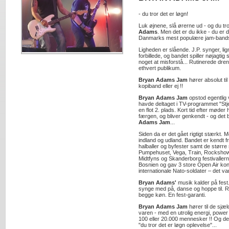
- du tror det er løgn!
Luk øjnene, slå ørerne ud - og du tro
Adams
. Men det er du ikke - du er 
Danmarks mest populære jam-band
Ligheden er slående. J.P. synger, lig
forbillede, og bandet spiller nøjagti
noget at misforstå... Rutinerede dre
ethvert publikum.
Bryan Adams Jam
hører absolut ti
kopiband eller ej !!
Bryan Adams Jam
opstod egentlig ve
havde deltaget i TV-programmet "St
en flot 2. plads. Kort tid efter møde
færgen, og bliver genkendt - og det 
Adams Jam
...
Siden da er det gået rigtigt stærkt. Me
indland og udland. Bandet er kendt fr
halballer og byfester samt de større s
Pumpehuset, Vega, Train, Rockshow,
Midtfyns og Skanderborg festivallerne.
Bosnien og gav 3 store Open Air ko
internationale Nato-soldater – det va
Bryan Adams'
musik kalder på fest.
synge med på, danse og hoppe til. Ro
begge køn. En fest-garanti.
Bryan Adams Jam
hører til de sjæ
varen - med en utrolig energi, power
100 eller 20.000 mennesker !! Og d
"du tror det er løgn oplevelse"...