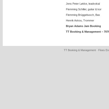
Jens Peter Løkke, leadvokal
Flemming Schiller, guitar & kor
Flemming Brüggebusch, Bas
Henrik Askou, Trommer
Bryan Adams Jam Booking
TT Booking & Management – 707
TT Booking & Management · Floes Eng