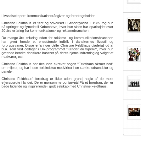
Livsstilsekspert, kommunikationsrådgiver og foredragsholder
Christine Feldthaus er født og opvokset i Sønderjylland. I 1985 tog hun
så springet og flyttede til København, hvor hun siden har oparbejdet over
20 års erfaring fra kommunikations- og reklamebranchen.
De mange års erfaring inden for reklame- og kommunikationsbranchen
har givet hende et enestående indblik i danskernes livsstil og
forbrugsvaner. Disse erfaringer delte Christine Feldthaus gladeligt ud af
bl.a. som fast deltager i DR-programmet ”Kender du typen?”, hvor hun
gættede kendte danskere baseret på deres hjems indretning og valget af
madvarer, etc.
Christine Feldthaus har desuden skrevet bogen "Feldthaus skruer ned"
om miljøet, og har i den forbindelse medvirket i en række udsendeler og
paneler.
Christine Feldthaus' foredrag er ikke uden grund nogle af de mest
efterspurgte i landet. De er morsomme og lige-på! Få et foredrag, der er
både bidende og inspirerende i godt selskab med Christine Feldthaus.