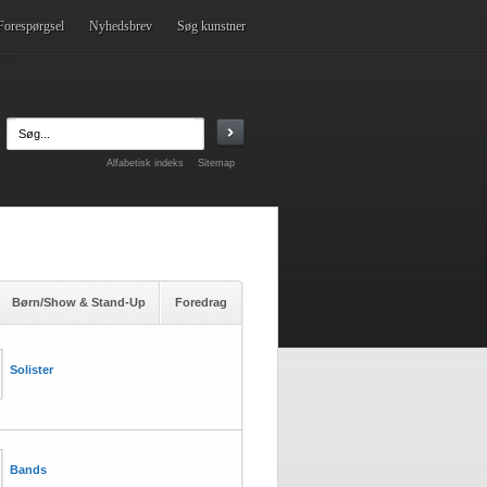
Forespørgsel
Nyhedsbrev
Søg kunstner
Alfabetisk indeks
Sitemap
Børn/Show & Stand-Up
Foredrag
Solister
Bands