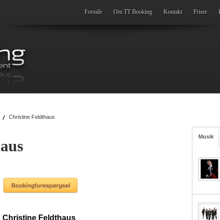
Forside
Om TT Booking
Kontakt
Priser
Christine Feldthaus
Musik
haus
Christine Feldthaus