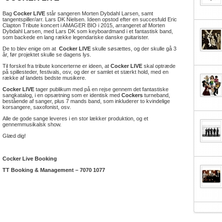
Bag
Cocker LIVE
står sangeren Morten Dybdahl Larsen, samt
tangentspiller/arr. Lars DK Nielsen. Ideen opstod efter en succesfuld Eric
Clapton Tribute koncert i AMAGER BIO i 2015, arrangeret af Morten
Dybdahl Larsen, med Lars DK som keyboardmand i et fantastisk band,
som backede en lang række legendariske danske guitarister.
De to blev enige om at
Cocker LIVE
skulle søsættes, og der skulle gå 3
år, før projektet skulle se dagens lys.
Til forskel fra tribute koncerterne er ideen, at
Cocker LIVE
skal optræde
på spillesteder, festivals, osv, og der er samlet et stærkt hold, med en
række af landets bedste musikere.
Cocker LIVE
tager publikum med på en rejse gennem det fantastiske
sangkatalog, i en opsætning som er identisk med
Cockers
turneband,
bestående af sanger, plus 7 mands band, som inkluderer to kvindelige
korsangere, saxofonist, osv.
Alle de gode sange leveres i en stor lækker produktion, og et
gennemmusikalsk show.
Glæd dig!
Cocker Live Booking
TT Booking & Management – 7070 1077