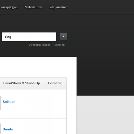
Forespørgsel
Nyhedsbrev
Søg kunstner
Alfabetisk indeks
Sitemap
Børn/Show & Stand-Up
Foredrag
Solister
Bands