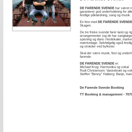
DE FARENDE SVENDE
har været ru
garanterer god underholdning for al
festlige påklædning, sang og musik.
En fest med
DE FARENDE SVEND
Skagen.
De tre friske svende farer land og rig
arrangementer (og de har sangbøger
spisning og dans i festlokaler, mar
mærkedage. Selvfølgelig også festlig
og stræder ved byfester.
Skal der være musik, fest og unde
farende.
DE FARENDE SVENDE
er:
Michael Krog: Harmonika og vokal
Rudi Christensen: Vaskebræt og vok
Steffen ”Benny” Haiberg: Banjo, mando
De Farende Svende Booking
TT Booking & management - 7070