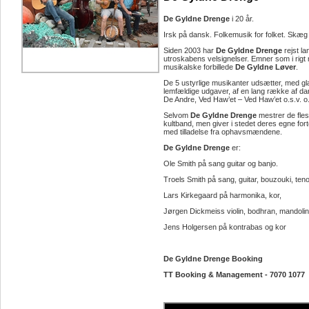
De Gyldne Drenge
i 20 år.
Irsk på dansk. Folkemusik for folket. Skæg 
Siden 2003 har
De Gyldne Drenge
rejst l
utroskabens velsignelser. Emner som i rigt m
musikalske forbillede
De Gyldne Løver
.
De 5 ustyrlige musikanter udsætter, med 
lemfældige udgaver, af en lang række af 
De Andre, Ved Haw’et – Ved Haw’et o.s.v. o.
Selvom
De Gyldne Drenge
mestrer de fles
kultband, men giver i stedet deres egne fo
med tilladelse fra ophavsmændene.
De Gyldne Drenge
er:
Ole Smith på sang guitar og banjo.
Troels Smith på sang, guitar, bouzouki, teno
Lars Kirkegaard på harmonika, kor,
Jørgen Dickmeiss violin, bodhran, mandolin
Jens Holgersen på kontrabas og kor
De Gyldne Drenge Booking
TT Booking & Management - 7070 1077