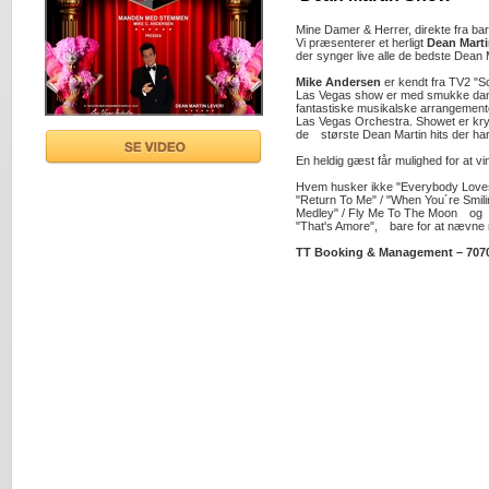
Mine Damer & Herrer, direkte fra ba
Vi præsenterer et herligt
Dean Mart
der synger live alle de bedste Dean M
Mike Andersen
er kendt fra TV2 "
Las Vegas show er med smukke dans
fantastiske musikalske arrangementer
Las Vegas Orchestra. Showet er kr
de største Dean Martin hits der h
En heldig gæst får mulighed for at v
Hvem husker ikke "Everybody Loves
"Return To Me" / "When You´re Smili
Medley" / Fly Me To The Moon o
"That's Amore", bare for at nævne 
TT Booking & Management – 707