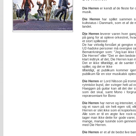
Die Herren
er kendt af de fleste fo
musik.
Die Herren
har spillet sammen s
kultstatus i Danmark, som et af de 
landet.
Die Herren
leverer varen hver gang
på gang for at opleve orkestret, hvad
et stort spillested
De har virkelig forstået at gengive
U2-hadske personer må overgive si
Bemærkninger som: "Jeg kan ikke li
Die Herren" eller "Det er den bedste 
klart indtryk af det, Die Herren ka
Det er ikke tilfældigt, at de samler
spiller, og det er ikke
tilfældigt, at publikum kommer ige
publikum får en stor musikalsk ople
Die Herren
er Lord Nilsson på trom
rytmiske bund, der svinger helt ud o
Haeggen på guitar kan alt det der ska
som det skal, samt Mono i forgr
repræsentant for Bono
Die Herren
har nerve og intensitet, o
sig et navn på sin helt egen stil, e
Herren er slet ikke som et kopiorkes
Alle som er til en ægte live rock-
tager man ikke dette for gode varer,
mange, mange tusinde som gennem de
med Die Herren.
Die Herren
er et af de bedst live ban