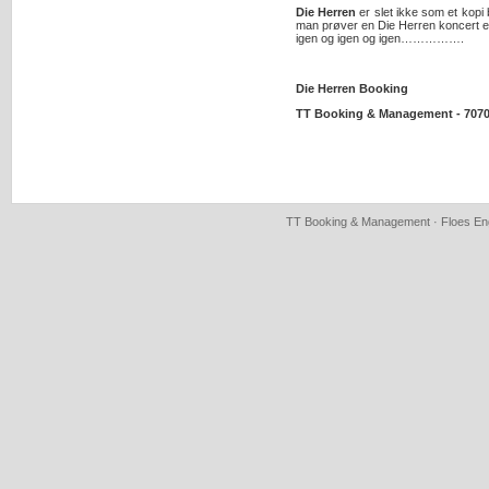
Die Herren
er slet ikke som et kopi
man prøver en Die Herren koncert 
igen og igen og igen…………….
Die Herren Booking
TT Booking & Management - 7070
TT Booking & Management · Floes Eng