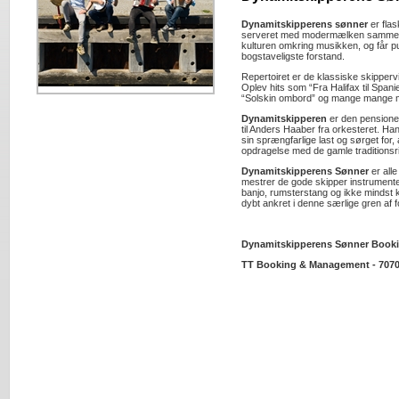
Dynamitskipperens sønner
er flas
serveret med modermælken sammen 
kulturen omkring musikken, og får pu
bogstaveligste forstand.
Repertoiret er de klassiske skippervi
Oplev hits som “Fra Halifax til Spani
“Solskin ombord” og mange mange 
Dynamitskipperen
er den pensioner
til Anders Haaber fra orkesteret. H
sin sprængfarlige last og sørget for
opdragelse med de gamle traditionsri
Dynamitskipperens Sønner
er all
mestrer de gode skipper instrumente
banjo, rumsterstang og ikke mindst 
dybt ankret i denne særlige gren af 
Dynamitskipperens Sønner Book
TT Booking & Management - 7070