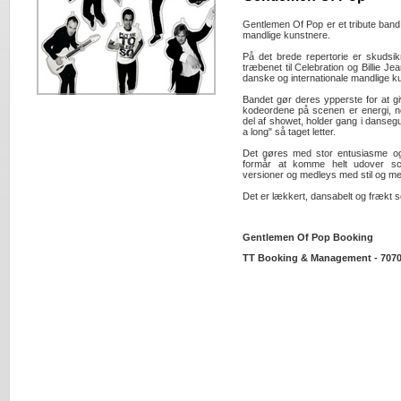
Gentlemen Of Pop er et tribute band 
mandlige kunstnere.
På det brede repertorie er skudsikr
træbenet til Celebration og Billie Jea
danske og internationale mandlige k
Bandet gør deres ypperste for at gi
kodeordene på scenen er energi, ne
del af showet, holder gang i danseg
a long" så taget letter.
Det gøres med stor entusiasme o
formår at komme helt udover sc
versioner og medleys med stil og med
Det er lækkert, dansabelt og frækt 
Gentlemen Of Pop Booking
TT Booking & Management - 7070