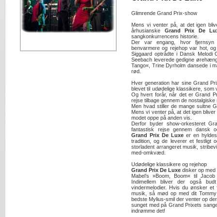
Glimrende Grand Prix-show
Mens vi venter på, at det igen bl
århusianske
Grand Prix De Lu
sangkonkurrencens historie.
Der var engang, hvor fjernsy
benvarmere og rejehop var hot, og 
Siggaard optrådte i Dansk Melod
Seebach leverede gedigne ørehænge
Tango«, Trine Dyrholm dansede i m
rød.
Hver generation har sine Grand Pr
blevet til udødelige klassikere, som 
Og hvert forår, når det er Grand P
rejse tilbage gennem de nostalgiske 
Men hvad stiller de mange sultne G
Mens vi venter på, at det igen bliv
modet oppe på anden vis.
Derfor byder show-orkesteret G
fantastisk rejse gennem dansk og 
Grand Prix De Luxe
er en hyldest
tradition, og de leverer et festli
storladent arrangeret musik, stribev
med-omkvæd.
Udødelige klassikere og rejehop
Grand Prix De Luxe
disker op med G
Mabel’s »Boom, Boom« til Jacob
Indimellem bliver der også budt
vindermelodier. Hvis du ønsker et f
musik, så mød op med dit Tommy Se
bedste Mylius-smil der venter op der
sunget med på Grand Prixets sange -
indrømme det!