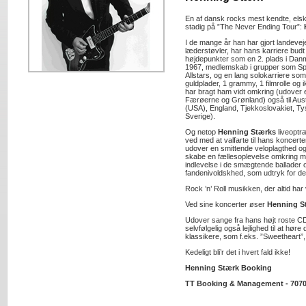
En af dansk rocks mest kendte, els
stadig på ”The Never Ending Tour”:
I de mange år han har gjort landeve
læderstøvler, har hans karriere bu
højdepunkter som en 2. plads i Dan
1967, medlemskab i grupper som S
Allstars, og en lang solokarriere som 
guldplader, 1 grammy, 1 filmrolle og
har bragt ham vidt omkring (udover 
Færøerne og Grønland) også til Aus
(USA), England, Tjekkoslovakiet, Ty
Sverige).
Og netop
Henning Stærks
liveoptræ
ved med at valfarte til hans koncer
udover en smittende veloplagthed o
skabe en fællesoplevelse omkring m
indlevelse i de smægtende ballader
fandenivoldskhed, som udtryk for den
Rock ’n’ Roll musikken, der altid har
Ved sine koncerter øser
Henning S
Udover sange fra hans højt roste CD
selvfølgelig også lejlighed til at høre
klassikere, som f.eks. ”Sweetheart”
Kedeligt bli’r det i hvert fald ikke!
Henning Stærk Booking
TT Booking & Management - 7070