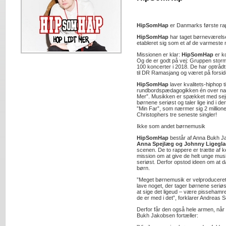
HipSomHap
er Danmarks første rap
HipSomHap
har taget børneværelse
etableret sig som et af de varmeste
Missionen er klar:
HipSomHap
er k
Og de er godt på vej: Gruppen storm
100 koncerter i 2018. De har optrå
til DR Ramasjang og været på forsid
HipSomHap
laver kvalitets-hiphop t
rundbordspædagogikken én over na
Mer”. Musikken er spækket med seje
børnene seriøst og taler lige ind i 
”Min Far”, som nærmer sig 2 million
Christophers tre seneste singler!
Ikke som andet børnemusik
HipSomHap
består af Anna Bukh J
Anna Spejlæg og Johnny Ligegl
scenen. De to rappere er trætte af 
mission om at give de helt unge musik
seriøst. Derfor opstod ideen om at 
børn.
”Meget børnemusik er velproduceret, 
lave noget, der tager børnene seriøst
at sige det ligeud – være pissehamre
de er med i det”, forklarer Andreas 
Derfor får den også hele armen, når
Bukh Jakobsen fortæller: