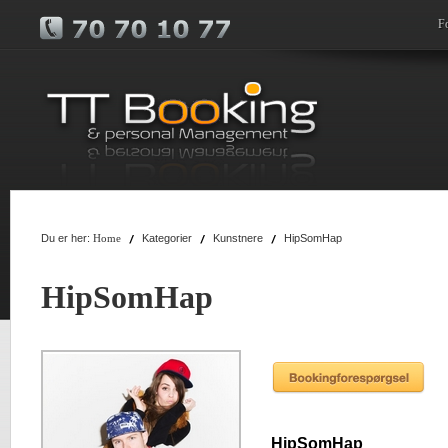
F
Du er her:
Kategorier
Kunstnere
HipSomHap
Home
HipSomHap
HipSomHap