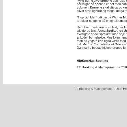
”Vi vil gerne give børnene den fulde 
når vi går på scenen er det med ban
volumen. Børnene skal stå op og væ
bliver stort og vildt og mega, mega f
”Hop Lidt Mer” udkom på Warner Mu
arbejder netop nu på en ny albumud
Det bliver med garanti en fest, når
H
alle deres hits.
Anna Spejlæg og J
svedigste show spækket med seje ri
attitude i børnehøjde. Musikken henve
men de yngste kan også være med. 
Lidt Mer” og YouTube-hittet ”Min Fa
Danmarks bedste hiphop-gruppe for
HipSomHap Booking
TT Booking & Management – 707
TT Booking & Management · Floes Eng