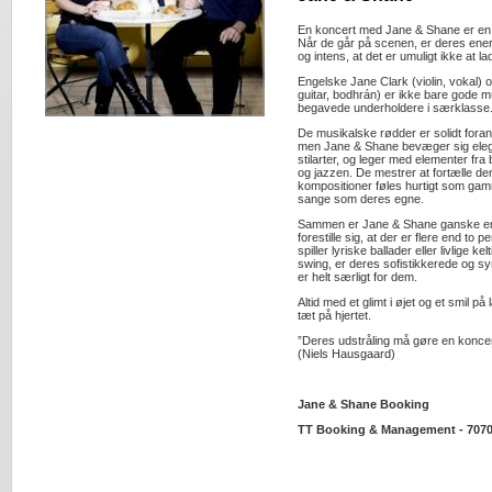
En koncert med Jane & Shane er en 
Når de går på scenen, er deres ener
og intens, at det er umuligt ikke at l
Engelske Jane Clark (violin, vokal) 
guitar, bodhrán) er ikke bare gode 
begavede underholdere i særklasse
De musikalske rødder er solidt forank
men Jane & Shane bevæger sig elega
stilarter, og leger med elementer fr
og jazzen. De mestrer at fortælle de
kompositioner føles hurtigt som gamm
sange som deres egne.
Sammen er Jane & Shane ganske enke
forestille sig, at der er flere end t
spiller lyriske ballader eller livlige k
swing, er deres sofistikkerede og s
er helt særligt for dem.
Altid med et glimt i øjet og et smil p
tæt på hjertet.
”Deres udstråling må gøre en koncer
(Niels Hausgaard)
Jane & Shane Booking
TT Booking & Management - 7070