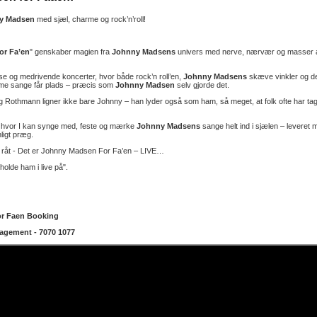
y Madsen
med sjæl, charme og rock’n’roll!
r Fa’en
" genskaber magien fra
Johnny Madsens
univers med nerve, nærvær og masser 
se og medrivende koncerter, hvor både rock’n roll’en,
Johnny Madsens
skæve vinkler og d
e sange får plads – præcis som
Johnny Madsen
selv gjorde det.
Rothmann ligner ikke bare Johnny – han lyder også som ham, så meget, at folk ofte har tag
n, hvor I kan synge med, feste og mærke
Johnny Madsens
sange helt ind i sjælen – leveret 
ligt præg.
r råt - Det er Johnny Madsen For Fa’en – LIVE…
holde ham i live på".
r Faen Booking
agement - 7070 1077