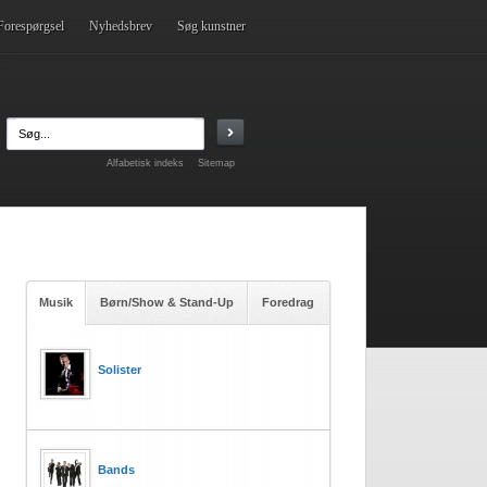
Forespørgsel
Nyhedsbrev
Søg kunstner
Alfabetisk indeks
Sitemap
Musik
Børn/Show & Stand-Up
Foredrag
Solister
Bands