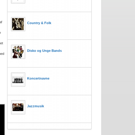
af
Country & Folk
e
et
Disko og Unge Bands
med
Koncertnavne
Jazzmusik