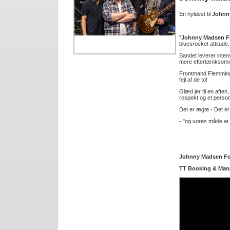
En hyldest til
Johnn
"
Johnny Madsen Fo
bluesrocket attitude.
Bandet leverer inten
mere eftertænksomm
Frontmand Flemming 
fejl af de to!
Glæd jer til en afte
respekt og et person
Det er ægte - Det e
- "og vores måde at 
Johnny Madsen Fo
TT Booking & Man