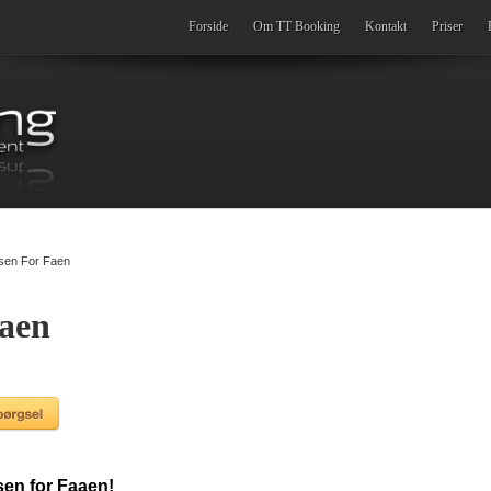
Forside
Om TT Booking
Kontakt
Priser
en For Faen
aen
en for Faaen!