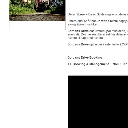
De er Skøre – De er Sindssyge – og de er a
I mere end 12 år har
Jordans Drive
begejst
swing & jive musikken.
Jordans Drive
har udviklet jive musikken, i 
egen stil. Det har resulteret i et hæsblæsen
række til bagerste række.
Jordans Drive
optræder i autentiske ZOOT-S
Jordans Drive Booking
TT Booking & Management – 7070 1077