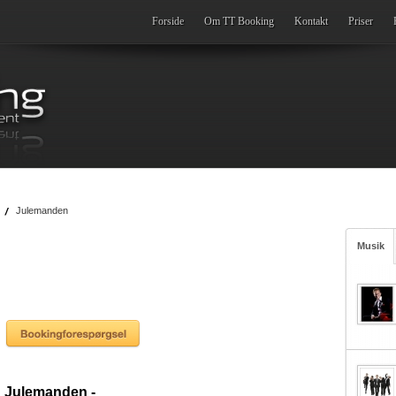
Forside
Om TT Booking
Kontakt
Priser
Julemanden
Musik
Julemanden -