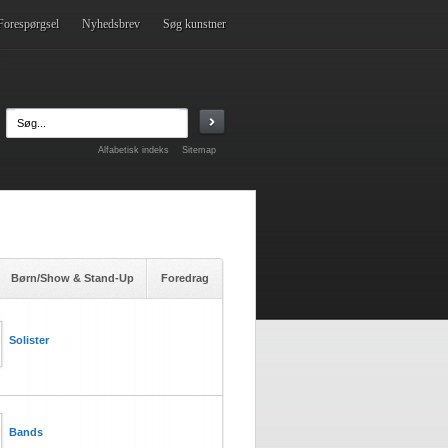
Forespørgsel
Nyhedsbrev
Søg kunstner
Alfabetisk indeks
Sitemap
Børn/Show & Stand-Up
Foredrag
Solister
Bands