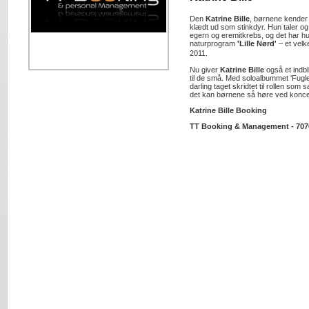
Den
Katrine Bille
, børnene kender 
klædt ud som stinkdyr. Hun taler 
egern og eremitkrebs, og det har hun
naturprogram
'Lille Nørd'
– et velke
2011.
Nu giver
Katrine Bille
også et indbli
til de små. Med soloalbummet 'Fugle 
darling taget skridtet til rollen som 
det kan børnene så høre ved koncer
Katrine Bille Booking
TT Booking & Management - 707