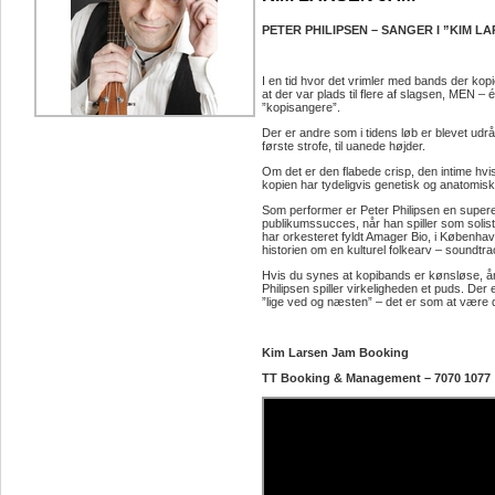
PETER PHILIPSEN – SANGER I ”KIM L
I en tid hvor det vrimler med bands der kop
at der var plads til flere af slagsen, MEN
”kopisangere”.
Der er andre som i tidens løb er blevet udrå
første strofe, til uanede højder.
Om det er den flabede crisp, den intime hvisk
kopien har tydeligvis genetisk og anatomis
Som performer er Peter Philipsen en superen
publikumssucces, når han spiller som solis
har orkesteret fyldt Amager Bio, i København
historien om en kulturel folkearv – soundt
Hvis du synes at kopibands er kønsløse, ån
Philipsen spiller virkeligheden et puds. Der
”lige ved og næsten” – det er som at være d
Kim Larsen Jam Booking
TT Booking & Management – 7070 1077