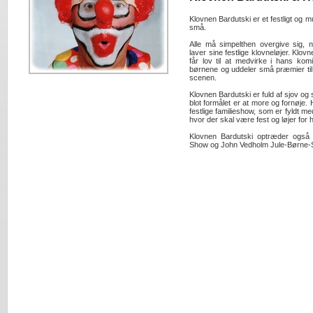
Klovnen Bardutski er et festligt og 
små.
Alle må simpelthen overgive sig,
laver sine festlige klovneløjer. Klo
får lov til at medvirke i hans kom
børnene og uddeler små præmier ti
scenen.
Klovnen Bardutski er fuld af sjov o
blot formålet er at more og fornøje
festlige familieshow, som er fyldt m
hvor der skal være fest og løjer for h
Klovnen Bardutski optræder også
Show og John Vedholm Jule-Børne-