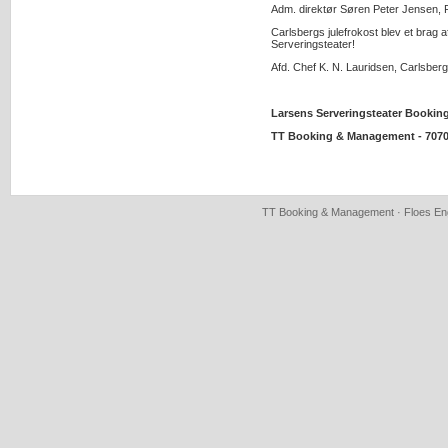
Adm. direktør Søren Peter Jensen, 
Carlsbergs julefrokost blev et brag 
Serveringsteater!
Afd. Chef K. N. Lauridsen, Carlsberg
Larsens Serveringsteater Bookin
TT Booking & Management - 7070
TT Booking & Management · Floes Eng