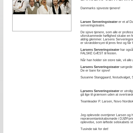
Danmarks sjoveste tjenere!
Larsen Serveringsteater
er et af 
serveringsteatre.
De sjove tjenere, som alle er profess
uforskammede høflighed skabe en fe
aldrig glemmer. Larsens Serveringste
er skræddersyet til jeres fest og får h
Larsens Serveringsteater
har også 
FALSKE GÆST til festen.
Når han holder sin store tale, vil a
Larsens Serveringsteater
sørgede v
De er bare for sjove!
Susanne Stanggaard, festudvalget,
Larsens Serveringsteater
er utroli
gå lige til grænsen uden at overtræd
Teamleader P. Larsen, Novo Nordis
Jeg oplevede overtjener Larsen og h
repræsentantskabsmøde i DJØFpriva
oplevelse, som løftede selskabets st
Tusinde tak for det!