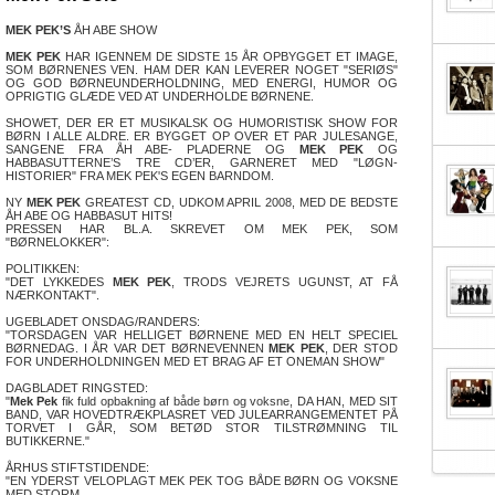
MEK PEK’S
ÅH ABE SHOW
MEK PEK
HAR IGENNEM DE SIDSTE 15 ÅR OPBYGGET ET IMAGE,
SOM BØRNENES VEN. HAM DER KAN LEVERER NOGET "SERIØS"
OG GOD BØRNEUNDERHOLDNING, MED ENERGI, HUMOR OG
OPRIGTIG GLÆDE VED AT UNDERHOLDE BØRNENE.
SHOWET, DER ER ET MUSIKALSK OG HUMORISTISK SHOW FOR
BØRN I ALLE ALDRE. ER BYGGET OP OVER ET PAR JULESANGE,
SANGENE FRA ÅH ABE- PLADERNE OG
MEK PEK
OG
HABBASUTTERNE’S TRE CD’ER, GARNERET MED "LØGN-
HISTORIER" FRA MEK PEK'S EGEN BARNDOM.
NY
MEK PEK
GREATEST CD, UDKOM APRIL 2008, MED DE BEDSTE
ÅH ABE OG HABBASUT HITS!
PRESSEN HAR BL.A. SKREVET OM MEK PEK, SOM
"BØRNELOKKER":
POLITIKKEN:
"DET LYKKEDES
MEK PEK
, TRODS VEJRETS UGUNST, AT FÅ
NÆRKONTAKT".
UGEBLADET ONSDAG/RANDERS:
"TORSDAGEN VAR HELLIGET BØRNENE MED EN HELT SPECIEL
BØRNEDAG. I ÅR VAR DET BØRNEVENNEN
MEK PEK
, DER STOD
FOR UNDERHOLDNINGEN MED ET BRAG AF ET ONEMAN SHOW"
DAGBLADET RINGSTED:
"
Mek Pek
fik fuld opbakning af både børn og voksne, DA HAN, MED SIT
BAND, VAR HOVEDTRÆKPLASRET VED JULEARRANGEMENTET PÅ
TORVET I GÅR, SOM BETØD STOR TILSTRØMNING TIL
BUTIKKERNE."
ÅRHUS STIFTSTIDENDE:
"EN YDERST VELOPLAGT MEK PEK TOG BÅDE BØRN OG VOKSNE
MED STORM.