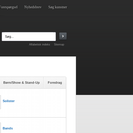
Forespørgsel
Nyhedsbrev
Søg kunstner
Alfabetisk indeks
Sitemap
Børn/Show & Stand-Up
Foredrag
Solister
Bands