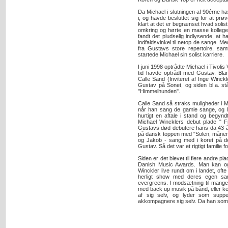
Da Michael i slutningen af 90érne h
i, og havde besluttet sig for at prø
klart at det er begrænset hvad solist 
omkring og hørte en masse kolleg
fandt det pludselig indlysende, at 
indfaldsvinkel til netop de sange. M
fra Gustavs store repertoire, sa
startede Michael sin solist karriere.
I juni 1998 optrådte Michael i Tivoli
tid havde optrådt med Gustav. Bla
Calle Sand (Inviteret af Inge Winckl
Gustav på Sonet, og siden bl.a. st
"Himmelhunden".
Calle Sand så straks muligheder i M
når han sang de gamle sange, og li
hurtigt en aftale i stand og begynd
Michael Wincklers debut plade " F
Gustavs død debutere hans da 43 åri
på dansk toppen med "Solen, månen 
og Jakob - sang med i koret på d
Gustav. Så det var et rigtigt familie 
Siden er det blevet til flere andre pla
Danish Music Awards. Man kan og
Winckler live rundt om i landet, o
herligt show med deres egen s
evergreens. I modsætning til mange 
med back up musik på bånd, eller ke
af sig selv, og lyder som supp
akkompagnere sig selv. Da han som n