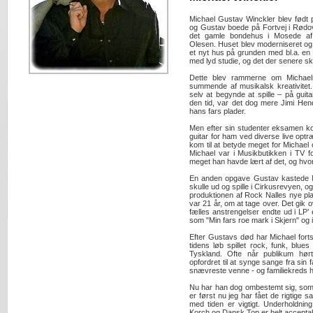
Michael Gustav Winckler blev født 
og Gustav boede på Fortvej i Rødov
det gamle bondehus i Mosede af 
Olesen. Huset blev moderniseret og i
et nyt hus på grunden med bl.a. en 
med lyd studie, og det der senere sku
Dette blev rammerne om Michael
summende af musikalsk kreativitet. 
selv at begynde at spille – på guit
den tid, var det dog mere Jimi Hen
hans fars plader.
Men efter sin studenter eksamen ko
guitar for ham ved diverse live optr
kom til at betyde meget for Michael o
Michael var i Musikbutikken i TV f
meget han havde lært af det, og hvor
En anden opgave Gustav kastede Mi
skulle ud og spille i Cirkusrevyen, og 
produktionen af Rock Nalles nye pl
var 21 år, om at tage over. Det gik o
fælles anstrengelser endte ud i LP’
som "Min fars roe mark i Skjern" og 
Efter Gustavs død har Michael fortsa
tidens løb spillet rock, funk, blu
Tyskland. Ofte når publikum hør
opfordret til at synge sange fra sin 
snævreste venne - og familiekreds ha
Nu har han dog ombestemt sig, som h
er først nu jeg har fået de rigtige sa
med tiden er vigtigt. Underholdnin
Korch og Dansk Top er helt acceptabelt