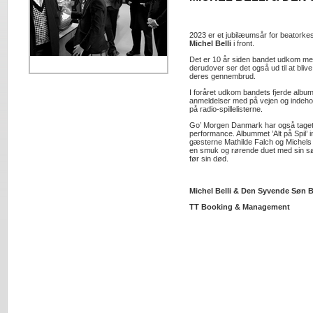
2023 er et jubilæumsår for beatorke
Michel Belli
i front.
Det er 10 år siden bandet udkom me
derudover ser det også ud til at bliv
deres gennembrud.
I foråret udkom bandets fjerde album ’
anmeldelser med på vejen og indehold
på radio-spillelisterne.
Go’ Morgen Danmark har også taget or
performance. Albummet ’Alt på Spil’
gæsterne Mathilde Falch og Michels fa
en smuk og rørende duet med sin sø
før sin død.
Michel Belli & Den Syvende Søn 
TT Booking & Management