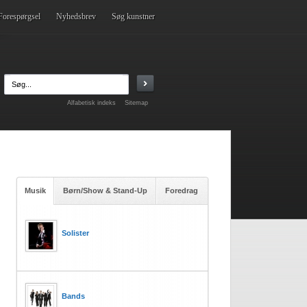
Forespørgsel
Nyhedsbrev
Søg kunstner
Alfabetisk indeks
Sitemap
Musik
Børn/Show & Stand-Up
Foredrag
Solister
Bands