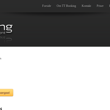
Forside
Om TT Booking
Kontakt
Priser
n
N