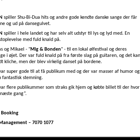
N
spiller Shu-Bi-Dua hits og andre gode kendte danske sange der får
ene og ud på dansegulvet.
N
spiller i hele landet og har selv alt udstyr til lys og lyd med. En
stoplevelse med fuld knald på.
s og Mikael - "
Mig & Bonden
" - til en lokal ølfestival og deres
ge i øjet. Der var fuld knald på fra første slag på guitaren, og det ka
dt kliche, men der blev virkelig danset på bordene.
ar super gode til at få publikum med og der var masser af humor og
 fantastisk stemning.
var flere publikummer som straks gik hjem og købte billet til der hvor
e næste gang”.
 Booking
 Management – 7070 1077