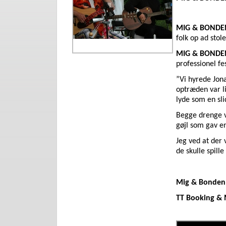
MIG & BONDE
folk op ad stol
MIG & BONDE
professionel fe
”Vi hyrede Jona
optræden var li
lyde som en sli
Begge drenge v
gøjl som gav en
Jeg ved at der 
de skulle spill
Mig & Bonden
TT Booking &