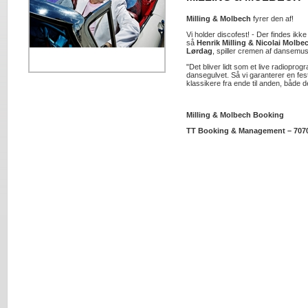
Milling & Molbech
fyrer den af!
Vi holder discofest! - Der findes ikk
så
Henrik Milling & Nicolai Molbe
Lørdag
, spiller cremen af dansemus
"Det bliver lidt som et live radiopro
dansegulvet. Så vi garanterer en fest 
klassikere fra ende til anden, både 
Milling & Molbech Booking
TT Booking & Management – 707