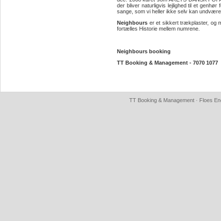
der bliver naturligvis lejlighed til et genh
sange, som vi heller ikke selv kan undvære"
Neighbours
er et sikkert trækplaster, og
fortælles Historie mellem numrene.
Neighbours booking
TT Booking & Management - 7070 1077
TT Booking & Management · Floes Eng