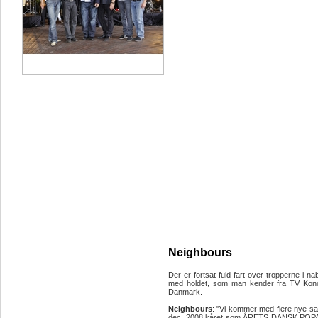
Neighbours
Der er fortsat fuld fart over tropperne i 
med holdet, som man kender fra TV Konce
Danmark.
Neighbours
: "Vi kommer med flere nye s
dec. 2008 kåret som ÅRETS DANSK POPALBU