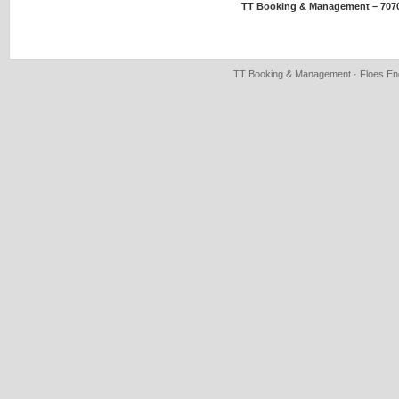
TT Booking & Management – 707
TT Booking & Management · Floes Eng