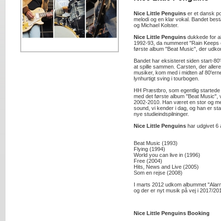
Nice Little Penguins
er et dansk p
melodi og en klar vokal. Bandet best
og Michael Kolster.
Nice Little Penguins
dukkede for al
1992-93, da nummeret "Rain Keeps 
første album "Beat Music", der udko
Bandet har eksisteret siden start-8
at spille sammen. Carsten, der alle
musiker, kom med i midten af 80'erne
lynhurtigt sving i tourbogen.
HH Præstbro, som egentlig started
med det første album "Beat Music", v
2002-2010. Han været en stor og med
sound, vi kender i dag, og han er stad
nye studieindspilninger.
Nice Little Penguins
har udgivet 6 
Beat Music (1993)
Flying (1994)
World you can live in (1996)
Free (2004)
Hits, News and Live (2005)
Som en rejse (2008)
I marts 2012 udkom albummet "Alar
og der er nyt musik på vej i 2017/20
Nice Little Penguins Booking