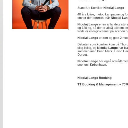
Stand Up Komiker
Nikolaj Lange
40 års krise, metoo kampagne og for
emner der berøres, når
Nicolai La
Nicolaj Lange
er en af landets stø
og 120 kg, så der er altså tale om en
trods er energiniveauet på scenen hø
Nicolai Lange
er kort og godt 2 met
Debuten som komiker kom på Thorups
slag i slag, og
Nicolaj Lange
har bla
sammen med Brian Mørk, Heino Han
Dorset.
Nicolai Lange
har også optrådt me
scenen i København.
Nicolaj Lange Booking
TT Booking & Management – 707