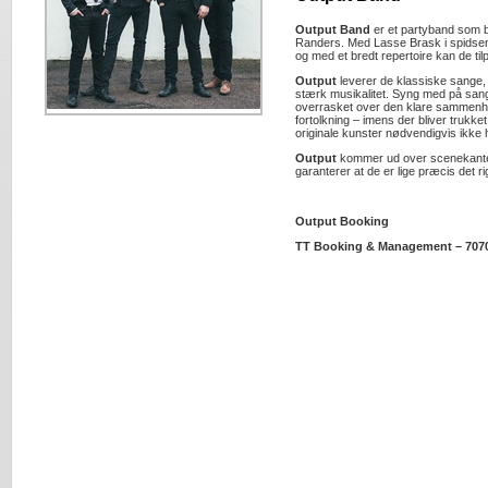
Output Band
er et partyband som b
Randers. Med Lasse Brask i spidsen,
og med et bredt repertoire kan de til
Output
leverer de klassiske sange, 
stærk musikalitet. Syng med på sang
overrasket over den klare sammenh
fortolkning – imens der bliver trukke
originale kunster nødvendigvis ikke 
Output
kommer ud over scenekanten
garanterer at de er lige præcis det ri
Output Booking
TT Booking & Management – 707