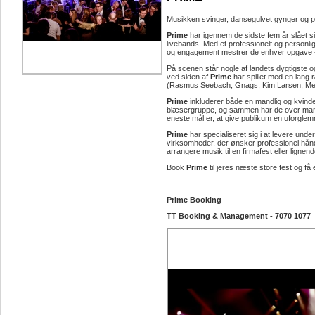
Musikken svinger, dansegulvet gynger og pub
Prime
har igennem de sidste fem år slået s
livebands. Med et professionelt og personli
og engagement mestrer de enhver opgave - 
På scenen står nogle af landets dygtigste 
ved siden af
Prime
har spillet med en lang
(Rasmus Seebach, Gnags, Kim Larsen, Medi
Prime
inkluderer både en mandlig og kvinde
blæsergruppe, og sammen har de over mange
eneste mål er, at give publikum en uforglemm
Prime
har specialiseret sig i at levere unde
virksomheder, der ønsker professionel hånd
arrangere musik til en firmafest eller lignen
Book
Prime
til jeres næste store fest og f
Prime Booking
TT Booking & Management - 7070 1077