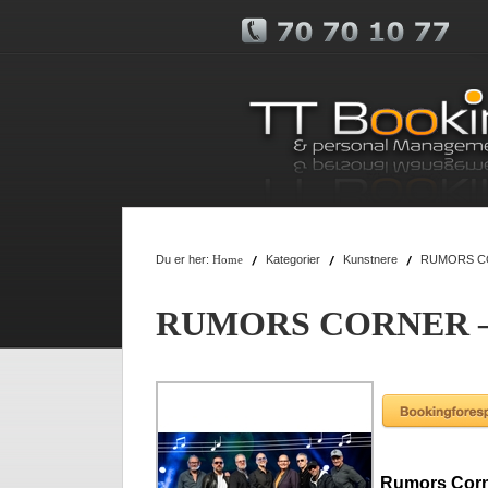
Du er her:
Kategorier
Kunstnere
RUMORS CO
Home
RUMORS CORNER – 
Rumors Corne