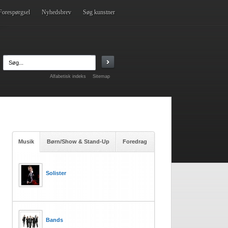
Forespørgsel
Nyhedsbrev
Søg kunstner
Alfabetisk indeks
Sitemap
Musik
Børn/Show & Stand-Up
Foredrag
Solister
Bands