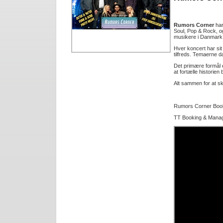
Rumors Corner
har
Soul, Pop & Rock, og 
musikere i Danmark
Hver koncert har sit
tilfreds. Temaerne dæ
Det primære formål e
at fortælle historie
Alt sammen for at s
Rumors Corner Boo
TT Booking & Mana