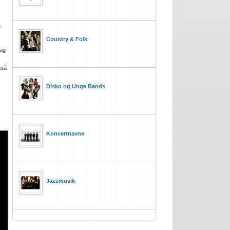
g
Country & Folk
mag
gså
Disko og Unge Bands
Koncertnavne
Jazzmusik