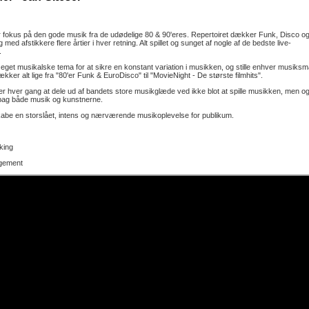
 fokus på den gode musik fra de udødelige 80 & 90'eres. Repertoiret dækker Funk, Disco o
med afstikkere flere årtier i hver retning. Alt spillet og sunget af nogle af de bedste live-
.
 eget musikalske tema for at sikre en konstant variation i musikken, og stille enhver musiks
kker alt lige fra "80'er Funk & EuroDisco" til "MovieNight - De største filmhits".
r hver gang at dele ud af bandets store musikglæde ved ikke blot at spille musikken, men o
n bag både musik og kunstnerne.
kabe en storslået, intens og nærværende musikoplevelse for publikum.
king
gement