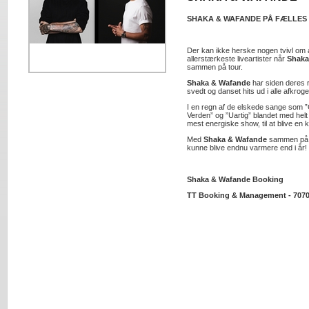
SHAKA & WAFANDE PÅ FÆLLES
Der kan ikke herske nogen tvivl om 
allerstærkeste liveartister når
Shaka
sammen på tour.
Shaka & Wafande
har siden deres 
svedt og danset hits ud i alle afkroge
I en regn af de elskede sange som ”
Verden” og ”Uartig” blandet med hel
mest energiske show, til at blive en
Med
Shaka & Wafande
sammen på s
kunne blive endnu varmere end i år!
Shaka & Wafande Booking
TT Booking & Management - 7070